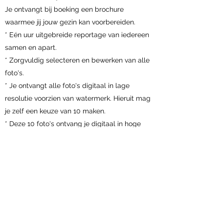
Je ontvangt bij boeking een brochure
waarmee jij jouw gezin kan voorbereiden.
* Eén uur uitgebreide reportage van iedereen
samen en apart.
* Zorgvuldig selecteren en bewerken van alle
foto's.
* Je ontvangt alle foto's digitaal in lage
resolutie voorzien van watermerk. Hieruit mag
je zelf een keuze van 10 maken.
* Deze 10 foto's ontvang je digitaal in hoge
resolutie.
* Mogelijkheid tot aankoop extra digitale
foto's 15€/foto.
* Een mooie herinnering en gegarandeerd
een prachtig resultaat.