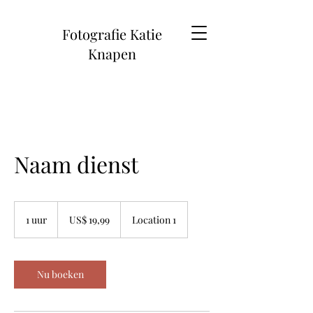
Fotografie Katie
Knapen
Naam dienst
19,99
Amerikaanse
1 uur
1
US$ 19,99
Location 1
dollar
u
u
Nu boeken